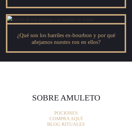
¿Qué son los barriles ex-bourbon y por qué
añejamos nuestro ron en ellos?
SOBRE AMULETO
POCIONES
COMPRA AQUÍ
BLOG RITUALES